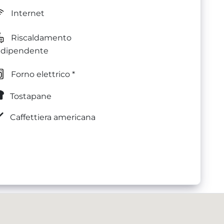
Internet
Riscaldamento
ndipendente
Forno elettrico *
Tostapane
Caffettiera americana