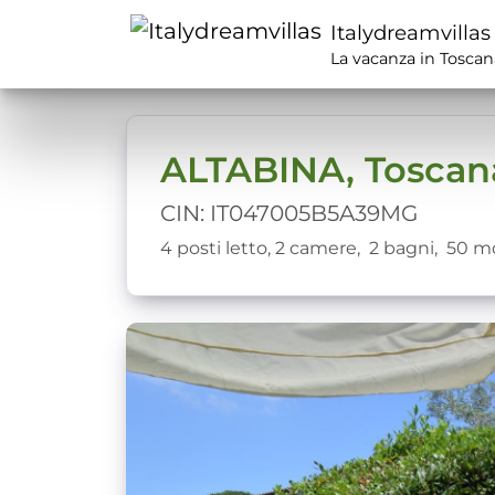
Italydreamvillas
La vacanza in Toscan
ALTABINA, Toscan
CIN: IT047005B5A39MG
4 posti letto,
2 camere,
2 bagni,
50
mq