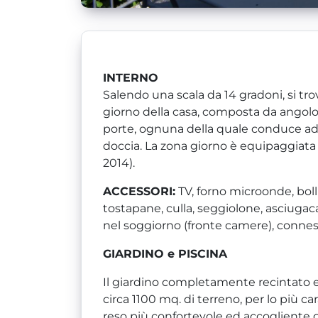
INTERNO
Salendo una scala da 14 gradoni, si trov
giorno della casa, composta da angolo
porte, ognuna della quale conduce a
doccia. La zona giorno è equipaggiata 
2014).
ACCESSORI:
TV, forno microonde, boll
tostapane, culla, seggiolone, asciugaca
nel soggiorno (fronte camere), conness
GIARDINO e PISCINA
Il giardino completamente recintato e 
circa 1100 mq. di terreno, per lo più car
reso più confortevole ed accogliente gr