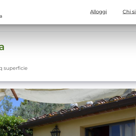
Alloggi
Chi s
a
a
 superficie