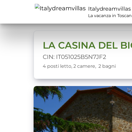
Italydreamvillas
La vacanza in Toscan
LA CASINA DEL B
CIN: IT051025B5N7JF2
4 posti letto,
2 camere,
2 bagni