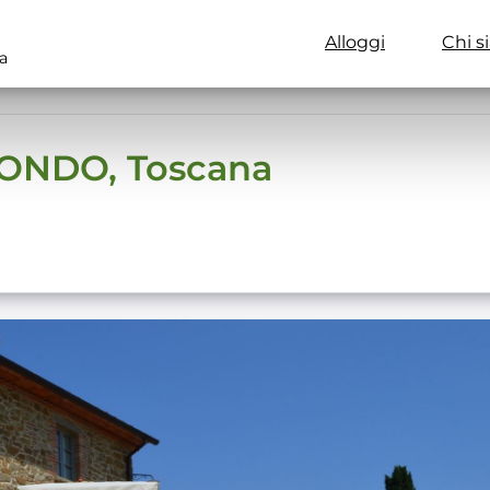
Alloggi
Chi s
a
IONDO, Toscana