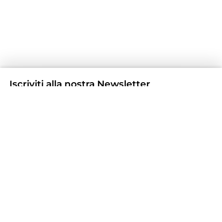
Iscriviti alla nostra Newsletter
Non perderti nessuna notizia e offerta iscrivendoti alla
nostra Newsletter
Iscriviti