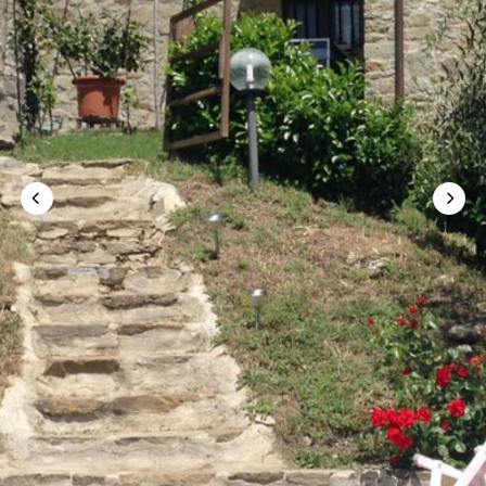
<<
>>