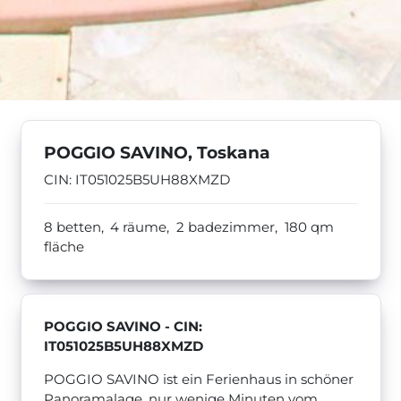
POGGIO SAVINO, Toskana
CIN: IT051025B5UH88XMZD
8 betten,
4 räume,
2 badezimmer,
180
qm
fläche
POGGIO SAVINO - CIN:
IT051025B5UH88XMZD
POGGIO SAVINO ist ein Ferienhaus in schöner
Panoramalage, nur wenige Minuten vom