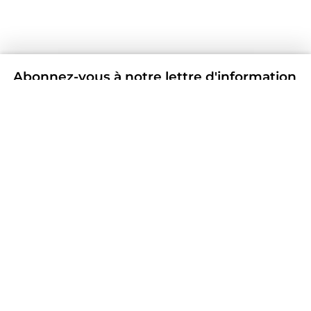
Abonnez-vous à notre lettre d'information
Ne manquez aucune actualité et offre en vous
inscrivant à notre Newsletter
S'inscrire
En envoyant votre e-mail, vous consentez au